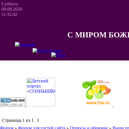
Суббота
08.08.2026
11:32:42
С МИРОМ БОЖ
Страница
1
из
1
1
Форум
»
Форум для гостей сайта
»
Опросы и общение
»
Ваши п