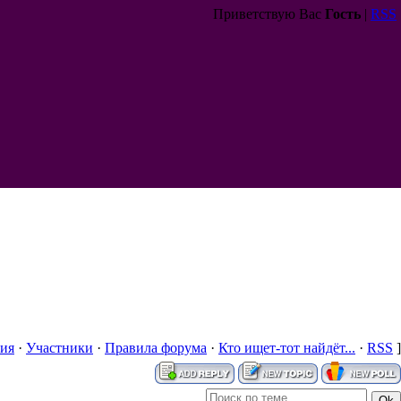
Приветствую Вас
Гость
|
RSS
ия
·
Участники
·
Правила форума
·
Кто ищет-тот найдёт...
·
RSS
]