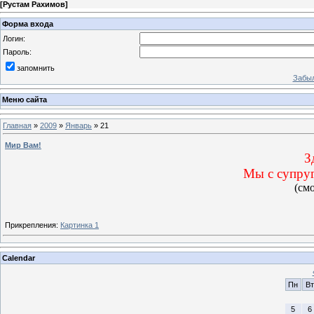
[
Рустам Рахимов
]
Форма входа
Логин:
Пароль:
запомнить
Забыл
Меню сайта
Главная
»
2009
»
Январь
»
21
Мир Вам!
З
Мы с супруг
(см
Прикрепления:
Картинка 1
Calendar
Пн
Вт
5
6